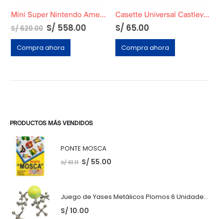
Mini Super Nintendo Americano
Casette Universal Castlevania IV
S/
558.00
S/
65.00
S/
620.00
Compra ahora
Compra ahora
PRODUCTOS MÁS VENDIDOS
PONTE MOSCA
S/
55.00
S/
61.11
Juego de Yases Metálicos Plomos 6 Unidades + Pelota de Goma (En Bolsita Lista para Regalar)
S/
10.00