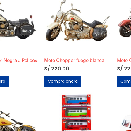
 Negra » Police»
Moto Chopper fuego blanca
Moto 
S/
220.00
S/
22
ora
Compra ahora
Comp