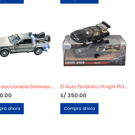
Auto Coleccionable Delorean Volver al Futuro 1
El Auto Fantástico Knight Rider – K2000 (K.I.T.T.) Auto Fantástico
0.00
S/
350.00
ra ahora
Compra ahora