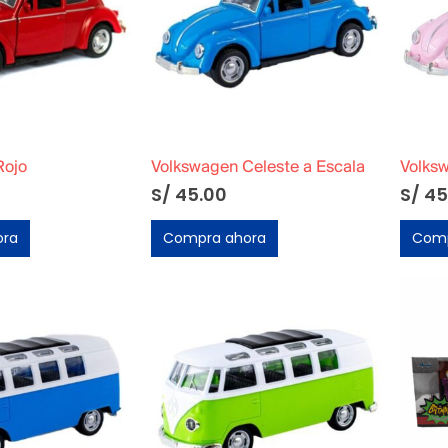
Rojo
Volkswagen Celeste a Escala
S/
45.00
S/
45
ora
Compra ahora
Comp