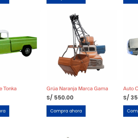
e Tonka
Grúa Naranja Marca Gama
S/
550.00
S/
35
ora
Compra ahora
Comp