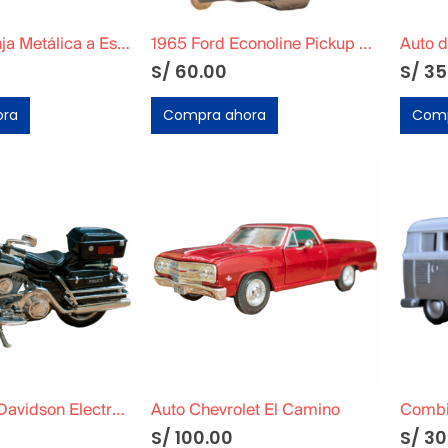
Combi Naranja Metálica a Escala
1965 Ford Econoline Pickup M2
Auto 
S/
60.00
S/
35
ora
Compra ahora
Comp
Moto Harley Davidson Electra Glide Police 2004 FHLTPI DIECAST MOTO
Auto Chevrolet El Camino
Combi 
S/
100.00
S/
30