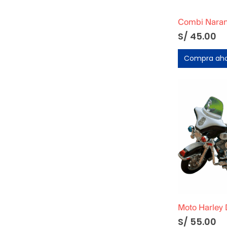
S/
45.00
Compra ah
S/
55.00