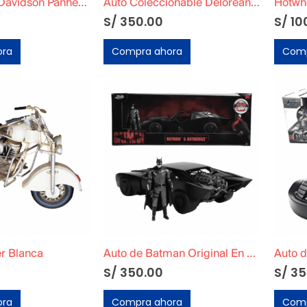
Moto Harley Davidson Panhead 1948 FL DIECAST MOTO
Auto Coleccionable Delorean Volver al Futuro 3
S/
350.00
S/
10
ora
Compra ahora
Comp
r Blanca
Auto de Batman Original En Caja
S/
350.00
S/
35
ora
Compra ahora
Comp