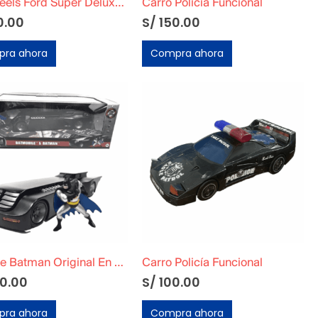
Hotwheels Ford Super Deluxe Cubierto de C4C4 Volver al Futuro 2
Carro Policía Funcional
0.00
S/
150.00
ra ahora
Compra ahora
Auto de Batman Original En Caja
Carro Policía Funcional
0.00
S/
100.00
ra ahora
Compra ahora