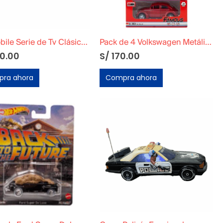
Batmobile Serie de Tv Clásica y figuras de Batman, Robin, Penguin y The Joker
Pack de 4 Volkswagen Metálico
0.00
S/
170.00
ra ahora
Compra ahora