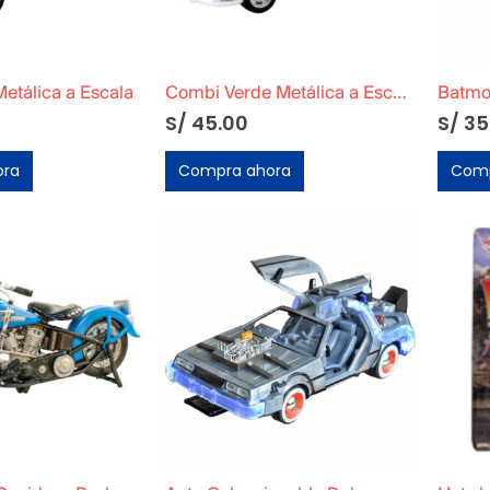
etálica a Escala
Combi Verde Metálica a Escala
S/
45.00
S/
35
ora
Compra ahora
Comp