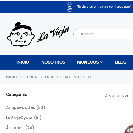
Tu viaje en el tiempo comienza aquí, 
INICIO
NOSOTROS
MUÑECOS
BLOG
INICIO
TIENDA
PRODUCT TAG -
VEHICULO
Categorías
Ordenar por:
Antigüedades
(83)
LaViejaCyber
(51)
Álbumes
(34)