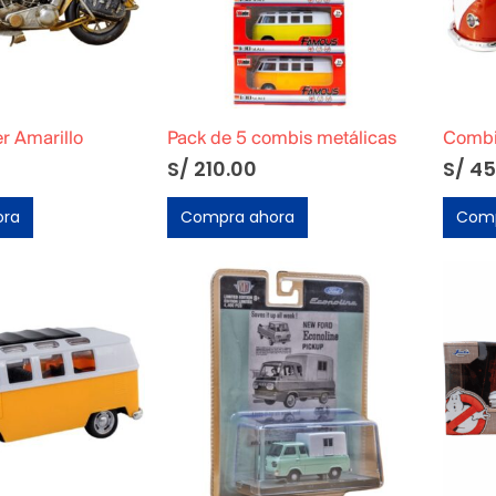
r Amarillo
Pack de 5 combis metálicas
Combi 
S/
210.00
S/
45
ora
Compra ahora
Comp