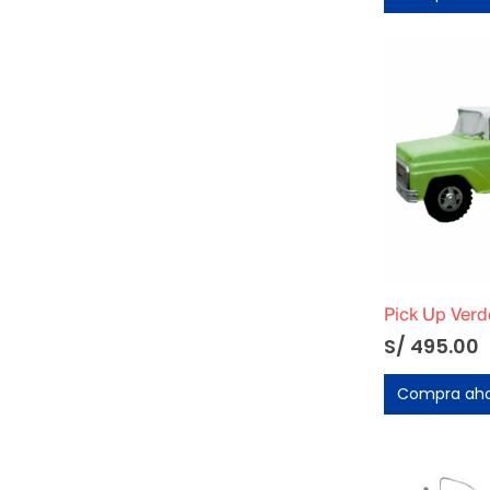
Pick Up Verd
S/
495.00
Compra ah