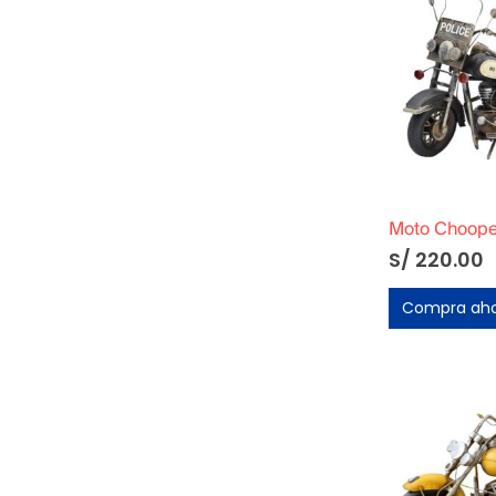
Moto Chooper
S/
220.00
Compra ah