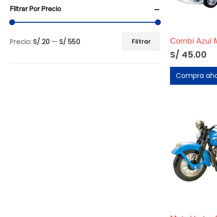
Filtrar Por Precio
Precio:
S/ 20
—
S/ 550
Combi Azul M
Filtrar
Precio
Precio
S/
45.00
mínimo
máximo
Compra ah