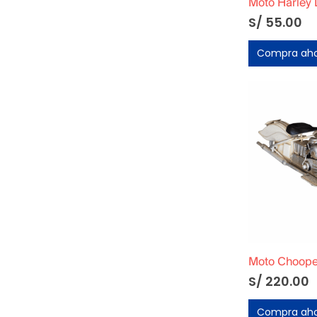
S/
55.00
Compra ah
Moto Choope
S/
220.00
Compra ah