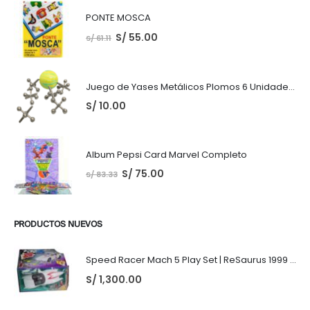
PONTE MOSCA
S/
55.00
S/
61.11
Juego de Yases Metálicos Plomos 6 Unidades + Pelota de Goma (En Bolsita Lista para Regalar)
S/
10.00
Album Pepsi Card Marvel Completo
S/
75.00
S/
83.33
PRODUCTOS NUEVOS
Speed Racer Mach 5 Play Set | ReSaurus 1999 | Meteoro
S/
1,300.00