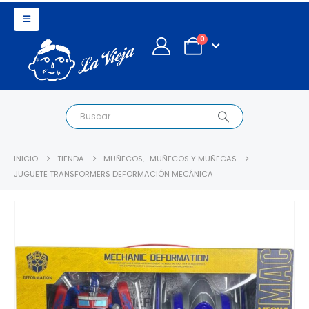
0
INICIO
TIENDA
MUÑECOS
,
MUÑECOS Y MUÑECAS
JUGUETE TRANSFORMERS DEFORMACIÓN MECÁNICA