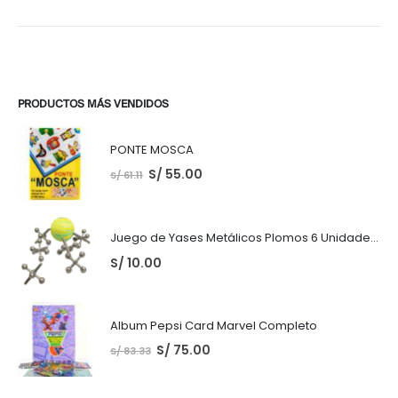
PRODUCTOS MÁS VENDIDOS
PONTE MOSCA
S/
55.00
S/
61.11
Juego de Yases Metálicos Plomos 6 Unidades + Pelota de Goma (En Bolsita Lista para Regalar)
S/
10.00
Album Pepsi Card Marvel Completo
S/
75.00
S/
83.33