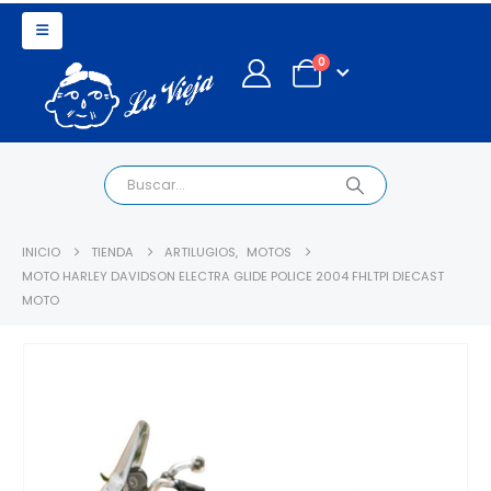
0
INICIO
TIENDA
ARTILUGIOS
,
MOTOS
MOTO HARLEY DAVIDSON ELECTRA GLIDE POLICE 2004 FHLTPI DIECAST
MOTO