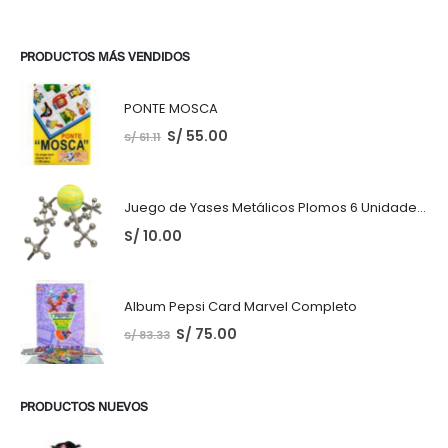
PRODUCTOS MÁS VENDIDOS
PONTE MOSCA
S/
55.00
S/
61.11
Juego de Yases Metálicos Plomos 6 Unidades + Pelota de Goma (En Bolsita Lista para Regalar)
S/
10.00
Album Pepsi Card Marvel Completo
S/
75.00
S/
83.33
PRODUCTOS NUEVOS