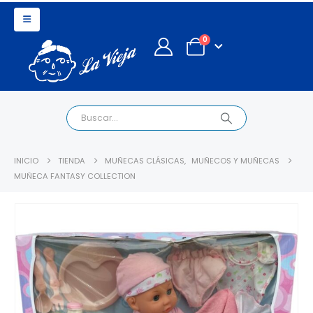
0
INICIO
TIENDA
MUÑECAS CLÁSICAS
,
MUÑECOS Y MUÑECAS
MUÑECA FANTASY COLLECTION