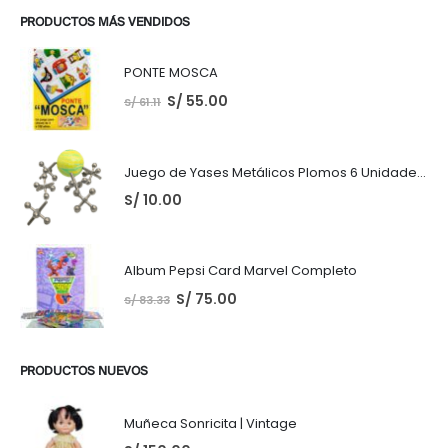
PRODUCTOS MÁS VENDIDOS
PONTE MOSCA
S/
55.00
S/
61.11
Juego de Yases Metálicos Plomos 6 Unidades + Pelota de Goma (En Bolsita Lista para Regalar)
S/
10.00
Album Pepsi Card Marvel Completo
S/
75.00
S/
83.33
PRODUCTOS NUEVOS
Muñeca Sonricita | Vintage