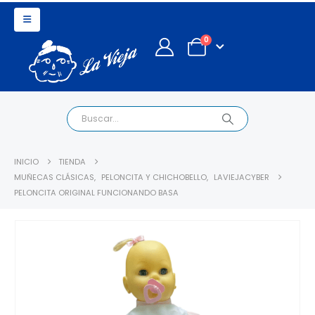
0
INICIO
TIENDA
MUÑECAS CLÁSICAS
,
PELONCITA Y CHICHOBELLO
,
LAVIEJACYBER
PELONCITA ORIGINAL FUNCIONANDO BASA