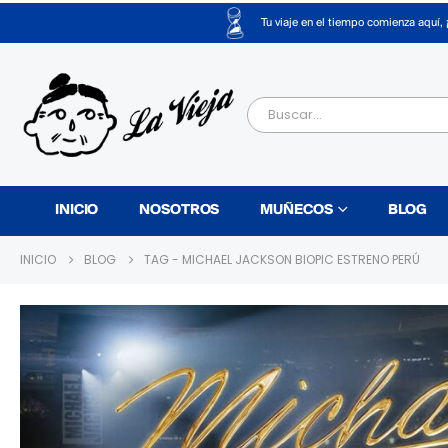
Tu viaje en el tiempo comienza aquí, 
INICIO
NOSOTROS
MUÑECOS
BLOG
INICIO
BLOG
TAG -
MICHAEL JACKSON BIOPIC ESTRENO PERÚ