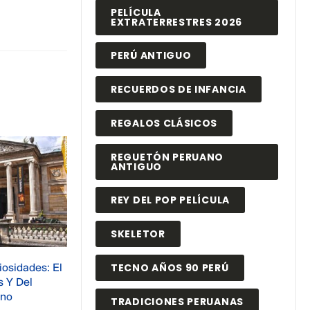
PELÍCULA
EXTRATERRESTRES 2026
PERÚ ANTIGUO
RECUERDOS DE INFANCIA
REGALOS CLÁSICOS
REGUETÓN PERUANO
ANTIGUO
REY DEL POP PELÍCULA
SKELETOR
TECNO AÑOS 90 PERÚ
Marcó La
Nikola Tesla: El Genio Que Imaginó
10
ones
El Futuro Mucho Antes Que Todos
TRADICIONES PERUANAS
Jul
que no
Pocos inventores han despertado