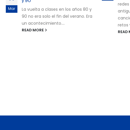
Mucho
redes sociales reaparecieron fotos
moder
antiguas, filtros saturados,
extrañ
canciones que creíamos olvidadas,
mágic
retos virales de...
Curio
READ MORE
llenas.
READ