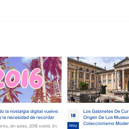
abinetes De Curiosidades: El
Yases: El Juego Que 
01
n De Los Museos Y Del
Infancia De Generaci
ccionismo Moderno
May
Hubo un tiempo en el 