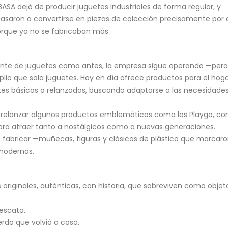
BASA dejó de producir juguetes industriales de forma regular, y
asaron a convertirse en piezas de colección precisamente por 
rque ya no se fabricaban más.
ante de juguetes como antes, la empresa sigue operando —pero
o que solo juguetes. Hoy en día ofrece productos para el hoga
etes básicos o relanzados, buscando adaptarse a las necesidade
 relanzar algunos productos emblemáticos como los Playgo, co
ara atraer tanto a nostálgicos como a nuevas generaciones.
 fabricar —muñecas, figuras y clásicos de plástico que marcar
modernas.
 originales, auténticas, con historia, que sobreviven como objet
rescata.
erdo que volvió a casa.