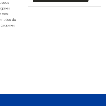
 baterías ni
tanta admiración como Nikola
e durante
Tesla. Aunque durante muchos
pequeñas...
años su nombre quedó a la sombra
de...
READ MORE