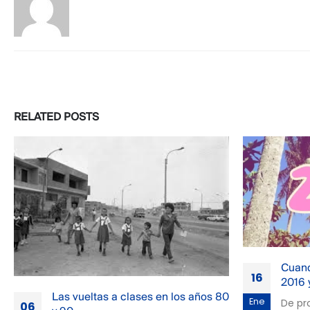
RELATED
POSTS
Cuando la nostalgia digital vuelve:
Los G
16
18
2016 y la necesidad de recordar
Orige
Cole
Ene
May
De pronto, sin aviso, 2016 volvió. En