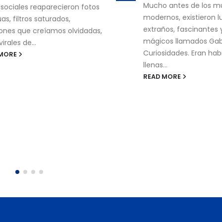
 antes de los museos
hacían falta pantallas,
nos, existieron lugares
internet para divertirs
os, fascinantes y casi
horas. Bastaban cinco 
os llamados Gabinetes de
READ MORE
sidades. Eran habitaciones
..
 MORE