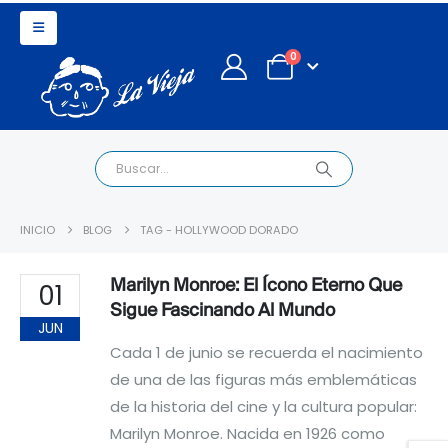
0
INICIO
BLOG
TAG -
HOLLYWOOD DORADO
Marilyn Monroe: El Ícono Eterno Que
01
Sigue Fascinando Al Mundo
JUN
Cada 1 de junio se recuerda el nacimiento
de una de las figuras más emblemáticas
de la historia del cine y la cultura popular:
Marilyn Monroe. Nacida en 1926 como