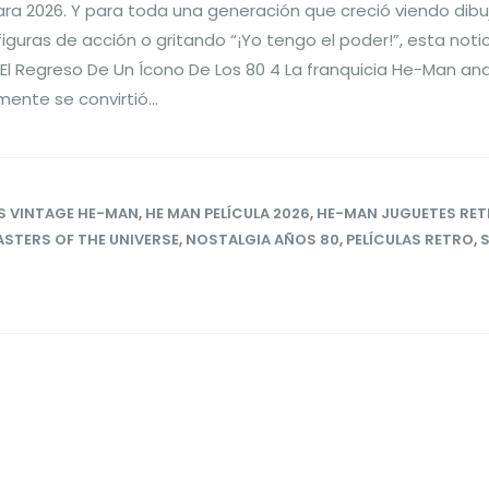
ara 2026. Y para toda una generación que creció viendo dibu
guras de acción o gritando “¡Yo tengo el poder!”, esta notic
El Regreso De Un Ícono De Los 80 4 La franquicia He-Man an
ente se convirtió...
S VINTAGE HE-MAN
,
HE MAN PELÍCULA 2026
,
HE-MAN JUGUETES RE
STERS OF THE UNIVERSE
,
NOSTALGIA AÑOS 80
,
PELÍCULAS RETRO
,
S