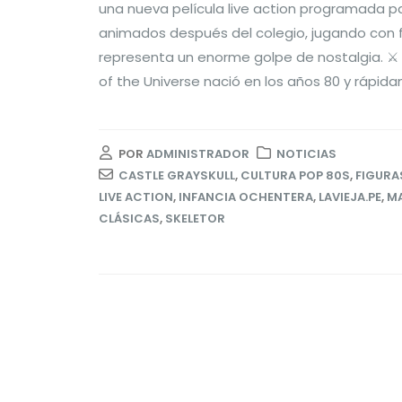
una nueva película live action programada p
animados después del colegio, jugando con fi
representa un enorme golpe de nostalgia. ⚔️ 
of the Universe nació en los años 80 y rápidam
POR
ADMINISTRADOR
NOTICIAS
CASTLE GRAYSKULL
,
CULTURA POP 80S
,
FIGURA
LIVE ACTION
,
INFANCIA OCHENTERA
,
LAVIEJA.PE
,
MA
CLÁSICAS
,
SKELETOR