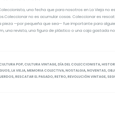
 Coleccionista, una fecha que para nosotros en La Vieja no es
ios.Coleccionar no es acumular cosas. Coleccionar es rescata
da pieza —por pequeña que sea— fue importante para alguie
m, una revista, una figura de plástico o una caja gastada n
CULTURA POP
,
CULTURA VINTAGE
,
DÍA DEL COLECCIONISTA
,
HISTOR
IGUOS
,
LA VIEJA
,
MEMORIA COLECTIVA
,
NOSTALGIA
,
NOVENTAS
,
OBJ
UERDOS
,
RESCATAR EL PASADO
,
RETRO
,
REVOLUCIÓN VINTAGE
,
SEG