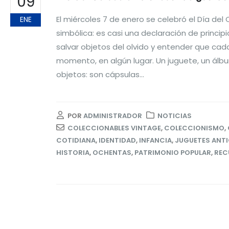
09
El miércoles 7 de enero se celebró el Día del
ENE
simbólica: es casi una declaración de princip
salvar objetos del olvido y entender que ca
momento, en algún lugar. Un juguete, un álbu
objetos: son cápsulas...
POR
ADMINISTRADOR
NOTICIAS
COLECCIONABLES VINTAGE
,
COLECCIONISMO
,
COTIDIANA
,
IDENTIDAD
,
INFANCIA
,
JUGUETES ANT
HISTORIA
,
OCHENTAS
,
PATRIMONIO POPULAR
,
REC