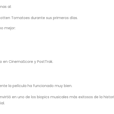
nas al:
otten Tomatoes durante sus primeros días.
ho mejor:
ico en CinemaScore y PostTrak.
ente la película ha funcionado muy bien.
virtió en uno de los biopics musicales más exitosos de la histori
al.