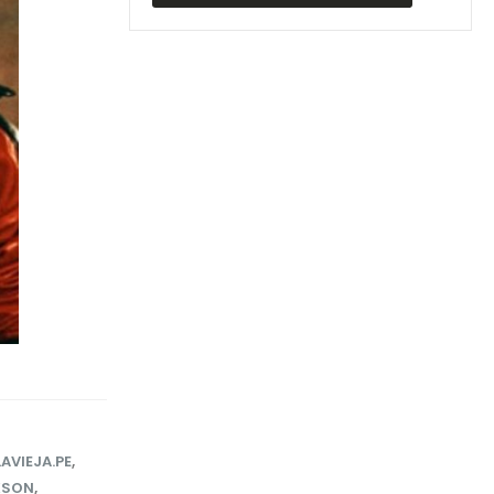
LAVIEJA.PE
,
KSON
,