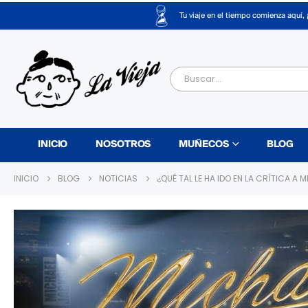
Tu viaje en el tiempo comienza aquí, 
INICIO
NOSOTROS
MUÑECOS
BLOG
INICIO
BLOG
NOTICIAS
¿QUÉ TAL LE HA IDO EN LA CRÍTICA A 