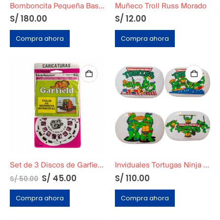
Bomboncita Pequeña Basa original
Muñeco Troll Russ Morado
S/
180.00
S/
12.00
Compra ahora
Compra ahora
Set de 3 Discos de Garfield «Viaje al Depósito Municipal» 1978
Inviduales Tortugas Ninja Originales Año 1990
S/
45.00
S/
110.00
S/
50.00
Compra ahora
Compra ahora