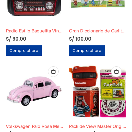
Radio Estilo Baquelita Vintage Rojo
Gran Diccionario de Carlitos (Charlie Brown)
S/
90.00
S/
100.00
Compra ahora
Compra ahora
Volkswagen Palo Rosa Metálico a Escala
Pack de View Master Original + Set de 3 Discos de Garfield «Viaje al Depósito Municipal» 1978