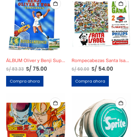
ÁLBUM Oliver y Benji SuperCampeones en Tapa Dura
Rompecabezas Santa Isabel Modelo Playa
S/
75.00
S/
54.00
S/
83.33
S/
60.00
Compra ahora
Compra ahora