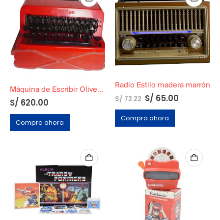
Radio Estilo madera marrón
Máquina de Escribir Olivetti Valentine 1969–1971
S/
65.00
S/
72.22
S/
620.00
Compra ahora
Compra ahora