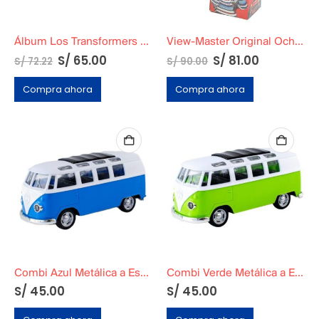
Álbum Los Transformers Serie en tapa blanda
View-Master Original Ochentero En Caja / Nuevo
S/
65.00
S/
81.00
S/
72.22
S/
90.00
Compra ahora
Compra ahora
Combi Azul Metálica a Escala
Combi Verde Metálica a Escala
S/
45.00
S/
45.00