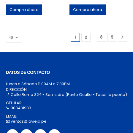
Compra ahora
Compra ahora
…
1
2
8
9
DATOS DE CONTACTO
Lunes a Sábado 11:00AM a 7:30PM
DIRECCIÓN:
📍 Calle Roma 324 - San Isidro (Punto Oculto - Tocar la puerta)
CELULAR:
📞 903431983
EMAIL:
📧 ventas@lavieja.pe