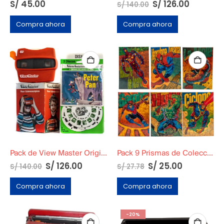
S/
45.00
S/
126.00
S/
140.00
Compra ahora
Compra ahora
Pack de View Master Original + Set de 3 Discos de Peter Pan de 1957
Pack 9 Prismas de Colección Marvel Pepsi Cards
S/
126.00
S/
25.00
S/
140.00
S/
27.78
Compra ahora
Compra ahora
-20%