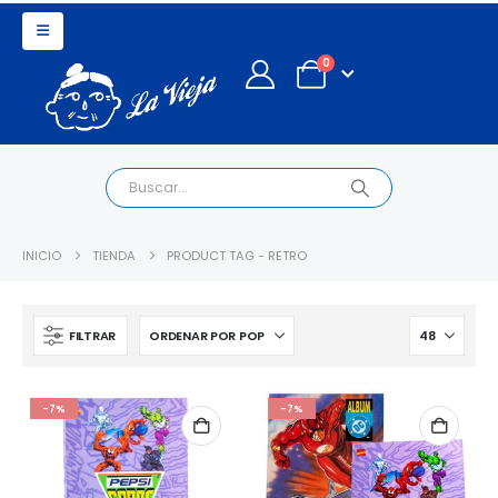
0
INICIO
TIENDA
PRODUCT TAG -
RETRO
FILTRAR
-7%
-7%