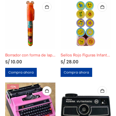
Borrador con forma de lapicero
Sellos Rojo Figuras Infantiles
S/
10.00
S/
28.00
Compra ahora
Compra ahora
-12%