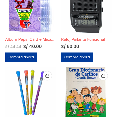
Album Pepsi Card + Micas + Tornillos (Solo Album)
Reloj Parlante Funcional
S/
40.00
S/
60.00
S/
44.44
Compra ahora
Compra ahora