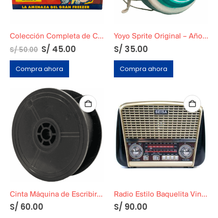
Colección Completa de Cards de Dragon Ball Z2: La Amenaza del Gran Freezer
Yoyo Sprite Original – Años 80
S/
45.00
S/
35.00
S/
50.00
Compra ahora
Compra ahora
Cinta Máquina de Escribir 5 metros
Radio Estilo Baquelita Vintage Dorado
S/
60.00
S/
90.00