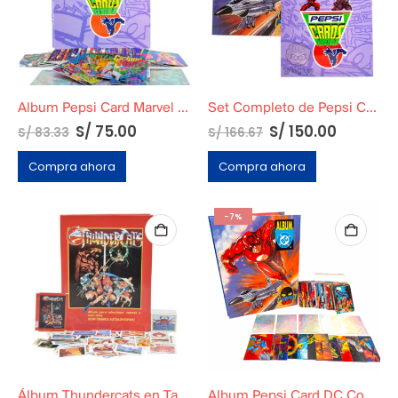
Album Pepsi Card Marvel Completo
Set Completo de Pepsi Card Marvel + Pepsi Card DC + Micas + Todas las cards
S/
75.00
S/
150.00
S/
83.33
S/
166.67
Compra ahora
Compra ahora
-7%
Álbum Thundercats en Tapa Dura
Album Pepsi Card DC Completo