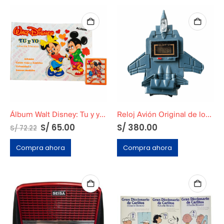
Álbum Walt Disney: Tu y yo en Tapa Blanda
Reloj Avión Original de los años 80 azul
S/
65.00
S/
380.00
S/
72.22
Compra ahora
Compra ahora